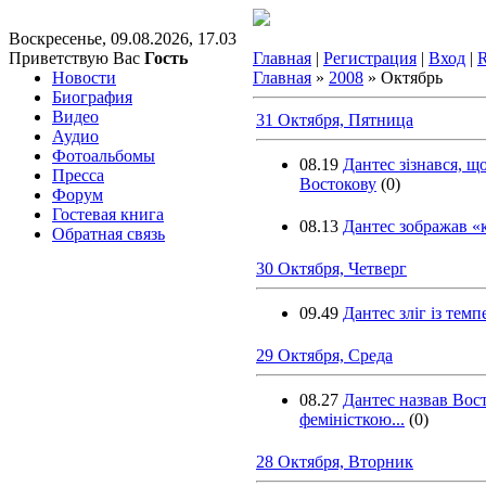
Воскресенье, 09.08.2026, 17.03
Приветствую Вас
Гость
Главная
|
Регистрация
|
Вход
|
Новости
Главная
»
2008
»
Октябрь
Биография
Видео
31 Октября, Пятница
Аудио
Фотоальбомы
08.19
Дантес зізнався, щ
Пресса
Востокову
(0)
Форум
Гостевая книга
08.13
Дантес зображав «
Обратная связь
30 Октября, Четверг
09.49
Дантес зліг із тем
29 Октября, Среда
08.27
Дантес назвав Вос
феміністкою...
(0)
28 Октября, Вторник