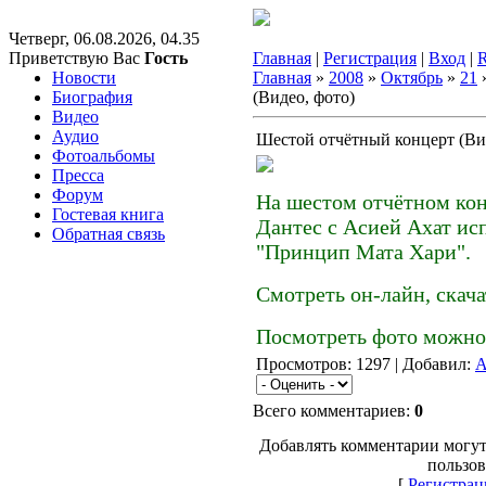
Четверг, 06.08.2026, 04.35
Приветствую Вас
Гость
Главная
|
Регистрация
|
Вход
|
Новости
Главная
»
2008
»
Октябрь
»
21
»
Биография
(Видео, фото)
Видео
Аудио
Шестой отчётный концерт (Ви
Фотоальбомы
Пресса
Форум
На шестом отчётном ко
Гостевая книга
Дантес с Асией Ахат и
Обратная связь
"Принцип Мата Хари".
Смотреть он-лайн, скач
Посмотреть фото можн
Просмотров: 1297 | Добавил:
A
Всего комментариев:
0
Добавлять комментарии могут
пользов
[
Регистрац