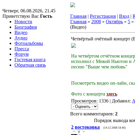
Четверг, 06.08.2026, 21.45
Приветствую Вас
Гость
Главная
|
Регистрация
|
Вход
|
Новости
Главная
»
2008
»
Октябрь
»
5
» 
Биография
(Видео)
Видео
Аудио
Четвёртый очётный концерт (
Фотоальбомы
Пресса
Форум
На четвёртом отчётном конце
Гостевая книга
исполнил с Микой Ньютон и 
Обратная связь
песню "Выше чем любовь"
Посмотреть видео он-лайн, ск
Фото с концерта
здесь
Просмотров: 1336 | Добавил:
A
Всего комментариев:
2
Порядок вывода ко
2
востоковка
(14.12.2008 18.46)
0