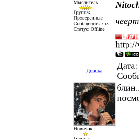
Мыслитель
Nitoc
Группа:
Проверенные
чеерт,
Сообщений:
753
Статус:
Offline
http:/
Дата:
Дианка
Сооб
блин.
посмо
Новичок
Группа: