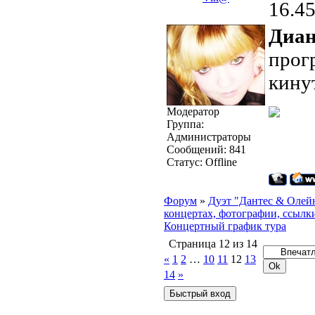
16.4
Диа
прог
кину
Модератор
Группа:
Администраторы
Сообщений:
841
Статус:
Offline
Форум
»
Дуэт "Дантес & Олей
концертах, фотографии, ссылки
Концертный график тура
Страница
12
из
14
«
1
2
…
10
11
12
13
14
»