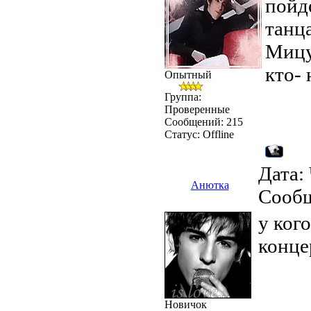
пойд
танца
Мицу
кто- 
Опытный
Группа:
Проверенные
Сообщений:
215
Статус:
Offline
Дата: 
Анютка
Сооб
у ког
конце
Новичок