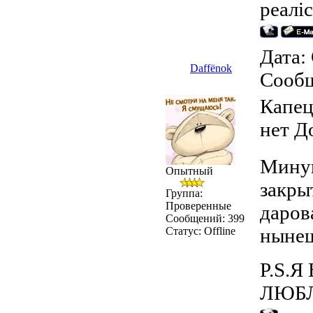
реаліс
Дата: 
Daffёnok
Сооб
Капец
нет Д
Минув
Опытный
закры
Группа:
Проверенные
даров
Сообщений:
399
нынеш
Статус:
Offline
P.S.Я
ЛЮБЛЮ