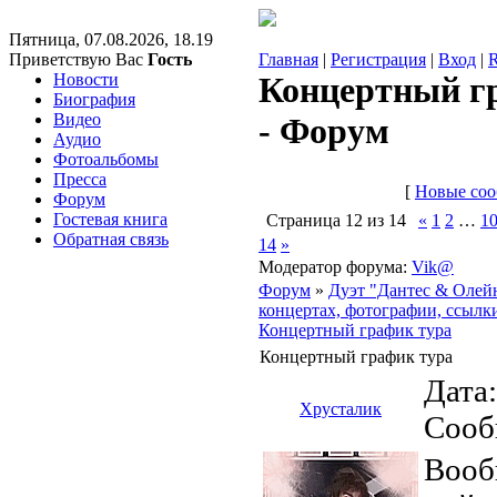
Пятница, 07.08.2026, 18.19
Приветствую Вас
Гость
Главная
|
Регистрация
|
Вход
|
Новости
Концертный гр
Биография
Видео
- Форум
Аудио
Фотоальбомы
Пресса
[
Новые со
Форум
Гостевая книга
Страница
12
из
14
«
1
2
…
1
Обратная связь
14
»
Модератор форума:
Vik@
Форум
»
Дуэт "Дантес & Олей
концертах, фотографии, ссылки
Концертный график тура
Концертный график тура
Дата:
Хрусталик
Сооб
Вооб