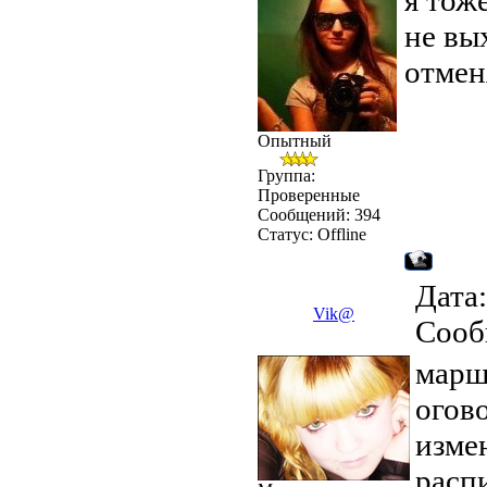
я тоже
не вы
отмен
Опытный
Группа:
Проверенные
Сообщений:
394
Статус:
Offline
Дата:
Vik@
Сооб
марш
огов
изме
расп