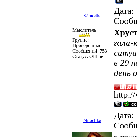
Дата: 
Sёmo4ka
Сооб
Мыслитель
Хрус
Группа:
гала-
Проверенные
ситуа
Сообщений:
753
Статус:
Offline
в 29 н
день 
http:/
Дата: 
Nitochka
Сооб