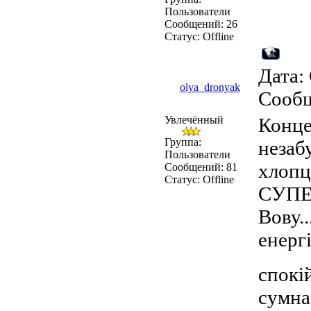
Пользователи
Сообщений:
26
Статус:
Offline
Дата: 
olya_dronyak
Сооб
Увлечённый
Конце
Группа:
незабу
Пользователи
хлопц
Сообщений:
81
Статус:
Offline
СУПЕР
Вову.
енерг
спокій
сумна