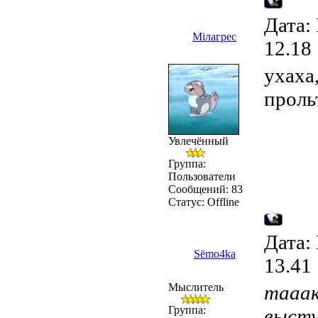
Дата:
Мілагрес
12.18
ухаха,
прольт
Увлечённый
Группа:
Пользователи
Сообщений:
83
Статус:
Offline
Дата:
Sёmo4ka
13.41
Мыслитель
тааак
Группа:
высту