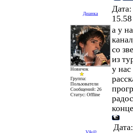
Дата:
Дианка
15.58
а у н
канал
со зв
из ту
у нас
Новичок
расск
Группа:
Пользователи
прогр
Сообщений:
26
Статус:
Offline
радос
конце
Дата:
Vik@