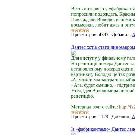
Bзять интервью у «фабриканта
попросили подождать. Красный 
Пока ждали Володю, вспоминали
восьмерки, любит джаз и ри
Просмотров:
4393
|
Добавил:
A
Дантес хотів стати динозавром
Для виступу у фінальному гал
На репетиції номера Дантес та
встановленому посеред сцени, 
картинки), Володю це так розв
-А, может, мы завтра так выйд
- Ага, будет смешно, - підтрим
Утім, ідея Володимира не зна
репетицію.
Материал взят с сайта:
http://f
Просмотров:
1129
|
Добавил:
A
Із «фабрикантами» Дантес ладе