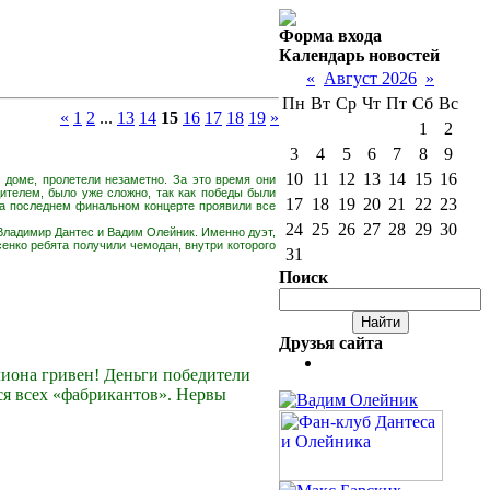
Форма входа
Календарь новостей
«
Август 2026
»
Пн
Вт
Ср
Чт
Пт
Сб
Вс
«
1
2
...
13
14
15
16
17
18
19
»
1
2
3
4
5
6
7
8
9
10
11
12
13
14
15
16
 доме, пролетели незаметно. За это время они
дителем, было уже сложно, так как победы были
17
18
19
20
21
22
23
на последнем финальном концерте проявили все
24
25
26
27
28
29
30
Владимир Дантес и Вадим Олейник. Именно дуэт,
сенко ребята получили чемодан, внутри которого
31
Поиск
Друзья сайта
иона гривен! Деньги победители
ся всех «фабрикантов». Нервы