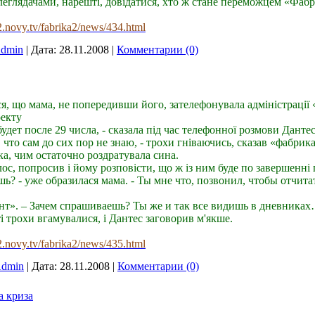
елеглядачами, нарешті, довідатися, хто ж стане переможцем «Фаб
z2.novy.tv/fabrika2/news/434.html
dmin
|
Дата:
28.11.2008
|
Комментарии (0)
, що мама, не попередивши його, зателефонувала адміністрації «
оекту
будет после 29 числа, - сказала під час телефонної розмови Данте
, что сам до сих пор не знаю, - трохи гніваючись, сказав «фабрик
нка, чим остаточно роздратувала сина.
с, попросив і йому розповісти, що ж із ним буде по завершенні 
шь? - уже образилася мама. - Ты мне что, позвонил, чтобы отчита
кант». – Зачем спрашиваешь? Ты же и так все видишь в дневника
 трохи вгамувалися, і Дантес заговорив м'якше.
z2.novy.tv/fabrika2/news/435.html
dmin
|
Дата:
28.11.2008
|
Комментарии (0)
а криза