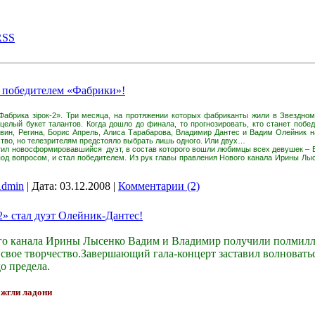
RSS
 победителем «Фабрики»!
«Фабрика
зірок-2
». Три месяца, на протяжении которых фабриканты жили в Звездном
целый букет талантов. Когда дошло до финала, то прогнозировать, кто станет побе
рвин, Регина, Борис Апрель, Алиса Тарабарова, Владимир Дантес и Вадим Олейник 
ство, но телезрителям предстояло выбрать лишь одного. Или двух…
атил новосформировавшийся
дуэт, в состав которого вошли любимцы всех девушек – 
 под вопросом, и стал победителем. Из рук главы правления Нового канала Ирины Лы
dmin
|
Дата:
03.12.2008
|
Комментарии (2)
» стал дуэт Олейник-Дантес!
го канала Ирины Лысенко Вадим и Владимир получили полмилл
свое творчество.Завершающий гала-концерт заставил волновать
о предела.
ожгли ладони