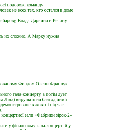
воєї подорожі команду
овек из всех тех, кто остался в доме
рабарову, Влада Дарвина и Регину.
ать их сложно. А Марку нужна
анізованому Фондом Олени Франчук
ьного гала-концерту, а потім дует
та Ліна) вирушать на благодійний
демонстроване в жовтні під час
.
 концертної зали «Фабрики зірок-2»
пити у фінальному гала-концерті й у