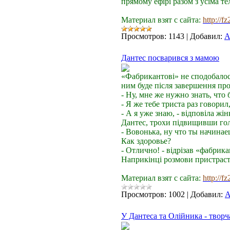
прямому ефірі разом з усіма т
Материал взят с сайта:
http://f
Просмотров:
1143
|
Добавил:
A
Дантес посварився з мамою
«Фабрикантові» не сподобалося
ним буде після завершення пр
- Ну, мне же нужно знать, что 
- Я же тебе триста раз говорил
- А я уже знаю, - відповіла жі
Дантес, трохи підвищивши голо
- Вовонька, ну что ты начинае
Как здоровье?
- Отлично! - відрізав «фабри
Наприкінці розмови пристрасті
Материал взят с сайта:
http://f
Просмотров:
1002
|
Добавил:
A
У Дантеса та Олійника - творч