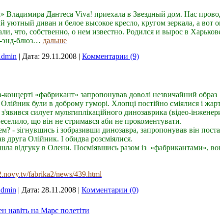
» Владимира Дантеса Viva! приехала в Звездный дом. Нас прово
уютный диван и белое высокое кресло, кругом зеркала, а вот ок
, что, собственно, о нем известно. Родился и вырос в Харькове,
тм-энд-блюз…
дальше
dmin
|
Дата:
29.11.2008
|
Комментарии (9)
а-концерті «фабрикант» запропонував доволі незвичайний образ
 Олійник були в доброму гуморі. Хлопці постійно сміялися і жар
з'явився силует мультиплікаційного динозаврика (відео-інженери 
еселило, що він не стримався аби не прокоментувати.
ем? - зігнувшись і зобразивши динозавра, запропонував він пос
ав друга Олійник. І обидва розсміялися.
йшла відгуку в Олени. Посміявшись разом із «фабрикантами», в
z2.novy.tv/fabrika2/news/439.html
dmin
|
Дата:
28.11.2008
|
Комментарии (0)
н навіть на Марс полетіти