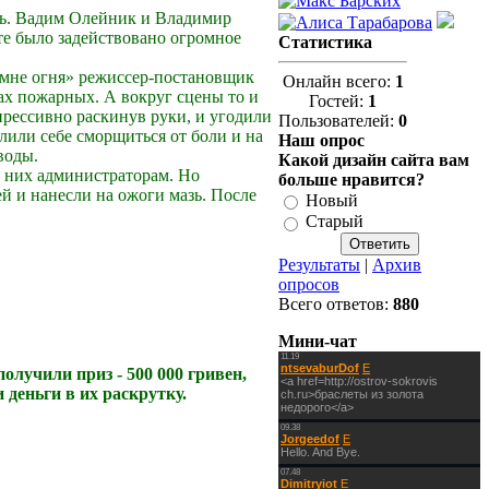
ать. Вадим Олейник и Владимир
те было задействовано огромное
Статистика
 мне огня» режиссер-постановщик
Онлайн всего:
1
х пожарных. А вокруг сцены то и
Гостей:
1
прессивно раскинув руки, и угодили
Пользователей:
0
лили себе сморщиться от боли и на
Наш опрос
воды.
Какой дизайн сайта вам
г них администраторам. Но
больше нравится?
й и нанесли на ожоги мазь. После
Новый
Старый
Результаты
|
Архив
опросов
Всего ответов:
880
Мини-чат
олучили приз - 500 000 гривен,
деньги в их раскрутку.