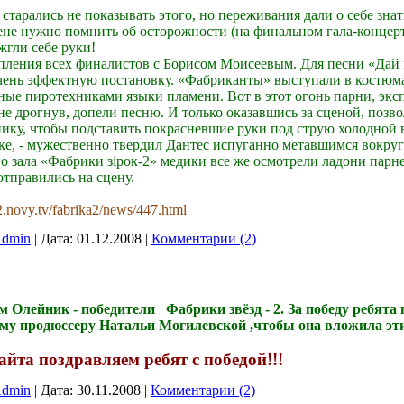
старались не показывать этого, но переживания дали о себе зн
сцене нужно помнить об осторожности (на финальном гала-концер
жгли себе руки!
упления всех финалистов с Борисом Моисеевым. Для песни «Дай
чень эффектную постановку. «Фабриканты» выступали в костюма
ые пиротехниками языки пламени. Вот в этот огонь парни, экс
не дрогнув, допели песню. И только оказавшись за сценой, позво
ику, чтобы подставить покрасневшие руки под струю холодной 
рядке, - мужественно твердил Дантес испуганно метавшимся вокру
 зала «Фабрики зірок-2» медики все же осмотрели ладони парне
отправились на сцену.
z2.novy.tv/fabrika2/news/447.html
dmin
|
Дата:
01.12.2008
|
Комментарии (2)
 Олейник - победители Фабрики звёзд - 2. За победу ребята п
у продюссеру Натальи Могилевской ,чтобы она вложила эти 
айта поздравляем ребят с победой!!!
dmin
|
Дата:
30.11.2008
|
Комментарии (2)