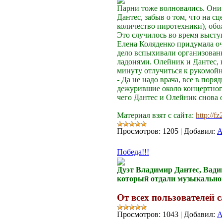
Парни тоже волновались. Они 
Дантес, забыв о том, что на 
количество пиротехники), обо
Это случилось во время выст
Елена Коляденко придумала о
дело вспыхивали организованн
ладонями. Олейник и Дантес, 
минуту отлучиться к рукомойн
- Да не надо врача, все в по
дежурившие около концертного
чего Дантес и Олейник снова 
Материал взят с сайта:
http://f
Просмотров:
1205
|
Добавил:
A
Победа!!!
Дуэт Владимир Дантес, Вадим
который отдали музыкальном
От всех пользователей с
Просмотров:
1043
|
Добавил:
A