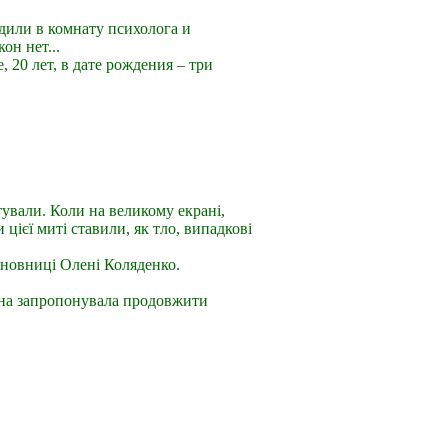
дили в комнату психолога и
он нет...
 20 лет, в дате рождения – три
тували. Коли на великому екрані,
цієї миті ставили, як тло, випадкові
тановниці Олені Коляденко.
она запропонувала продовжити