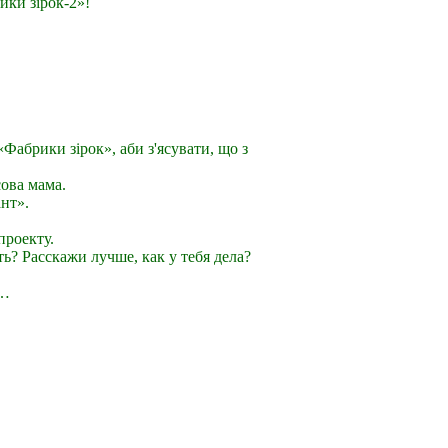
рики зірок-2»!
Фабрики зірок», аби з'ясувати, що з
сова мама.
ант».
проекту.
ть? Расскажи лучше, как у тебя дела?
х…