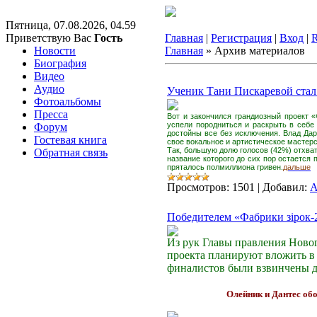
Пятница, 07.08.2026, 04.59
Приветствую Вас
Гость
Главная
|
Регистрация
|
Вход
|
Новости
Главная
»
Архив материалов
Биография
Видео
Аудио
Ученик Тани Пискаревой стал
Фотоальбомы
Пресса
Вот и закончился грандиозный проект 
успели породниться и раскрыть в себе 
Форум
достойны все без исключения. Влад Да
Гостевая книга
свое вокальное и артистическое мастер
Так, большую долю голосов (42%) отхв
Обратная связь
название которого до сих пор остается
пряталось полмиллиона гривен.
дальше
Просмотров:
1501
|
Добавил:
A
Победителем «Фабрики зірок-2
Из рук Главы правления Ново
проекта планируют вложить в 
финалистов были взвинчены д
Олейник и Дантес об