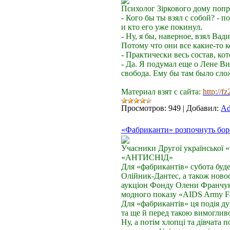
Психолог Зіркового дому попро
- Кого бы ты взял с собой? - 
и кто его уже покинул.
- Ну, я бы, наверное, взял Ва
Потому что они все какие-то
- Практически весь состав, ко
- Да. Я подумал еще о Лене В
свобода. Ему бы там было сл
Материал взят с сайта:
http://f
Просмотров:
949
|
Добавил:
Ad
«Фабриканти» розпочнуть бор
Учасники Другої української 
«АНТИСНІД»
Для «фабрикантів» субота буде 
Олійник-Дантес, а також новос
аукціон Фонду Олени Франчук 
модного показу «AІDS Army Fas
Для «фабрикантів» ця подія д
та ще й перед такою вимогли
Ну, а потім хлопці та дівчата