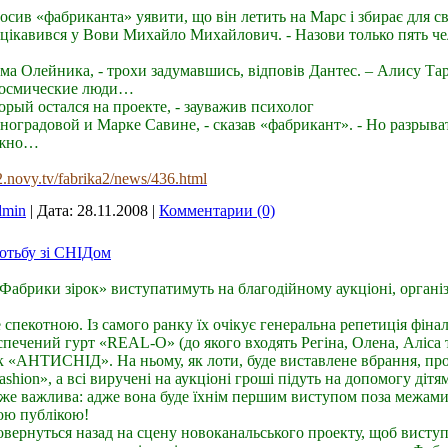
сив «фабриканта» уявити, що він летить на Марс і збирає для с
поцікавився у Вови Михайло Михайлович. - Назови только пять чел
дима Олейника, - трохи задумавшись, відповів Дантес. – Алису Та
 космические люди…
торый остался на проекте, - зауважив психолог
иноградовой и Марке Савине, - сказав «фабрикант». - Но разрыв
ожно…
z2.novy.tv/fabrika2/news/436.html
min
|
Дата:
28.11.2008
|
Комментарии (0)
отьбу зі СНІДом
«Фабрики зірок» виступатимуть на благодійному аукціоні, орг
спекотною. Із самого ранку їх очікує генеральна репетиція фінал
печений гурт «REAL-O» (до якого входять Регіна, Олена, Аліса 
«АНТИСНІД». На ньому, як лоти, буде виставлене вбрання, про
hіon», а всі виручені на аукціоні гроші підуть на допомогу дітям
уже важлива: адже вона буде їхнім першим виступом поза межами
вою публікою!
 повернуться назад на сцену новоканальського проекту, щоб висту