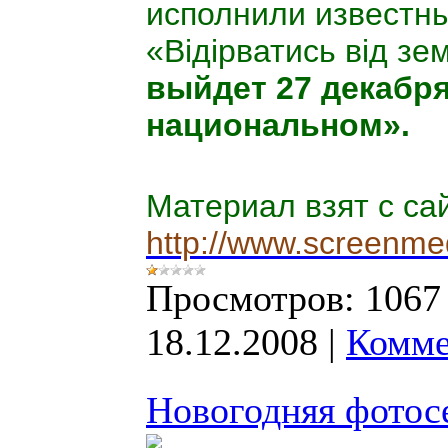
исполнили известны
«
Вiдiрватись вiд зе
выйдет 27 декабр
национальном».
Материал взят с са
http://www.screenme
Просмотров:
1067
18.12.2008
|
Комме
Новогодняя фотос