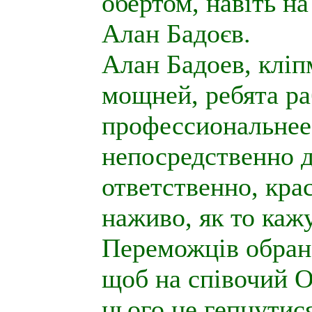
обертом, навіть на
Алан Бадоєв.
Алан Бадоев, кліп
мощней, ребята ра
профессиональнее.
непосредственно д
ответственно, кра
наживо, як то каж
Переможців обрано
щоб на співочий О
нього не гепнутися