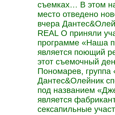
съемках… В этом н
место отведено нов
вчера
Дантес&Олей
REAL O
приняли уча
программе
«Наша
п
является поющий р
этот съемочный ден
Пономарев, группа 
Дантес&Олейник
сп
под названием «
Дж
является фабрикант
сексапильные учас