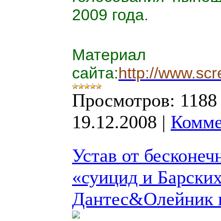
2009 года.
Матер
сайта:
http://www.sc
Просмотров:
1188
19.12.2008
|
Комме
Устав от бесконеч
«суицид и Барских
Дантес&Олейник н