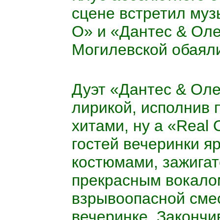
сцене встретил муз
O
» и «Дантес & Ол
Могилевской обаяли
Дуэт «Дантес & Ол
лирикой, исполнив 
хитами, ну а «
Real
гостей вечеринки я
костюмами, зажига
прекрасным вокалом
взрывоопасной смес
вечеринке. Закончи