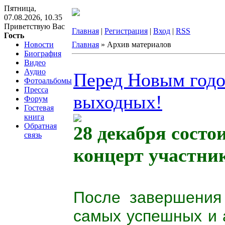
Пятница,
07.08.2026, 10.35
Приветствую Вас
Главная
|
Регистрация
|
Вход
|
RSS
Гость
Новости
Главная
»
Архив материалов
Биография
Видео
Аудио
Перед Новым годо
Фотоальбомы
Пресса
выходных!
Форум
Гостевая
книга
Обратная
28 декабря состо
связь
концерт участни
После завершения 
самых успешных и 