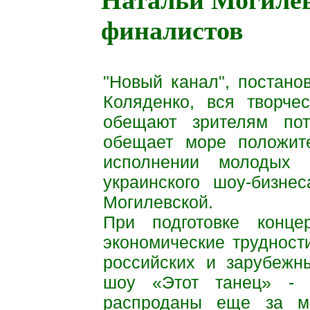
Натальи Могилев
финалистов
"Новый канал", постано
Коляденко, вся
творче
обещают зрителям п
обещает море положит
исполнении молодых 
украинского шоу-бизне
Могилевской.
При подготовке конце
экономические труднос
российских и зарубежн
шоу «Этот танец» - 
распроданы еще за ме