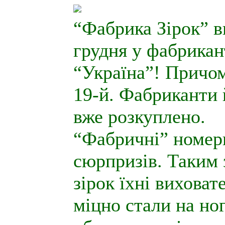
“Фабрика Зірок” в
грудня у фабрикан
“Україна”! Причому
19-й. Фабриканти й
вже розкуплено.
“Фабричні” номери
сюрпризів. Таким
зірок їхні виховате
міцно стали на ног