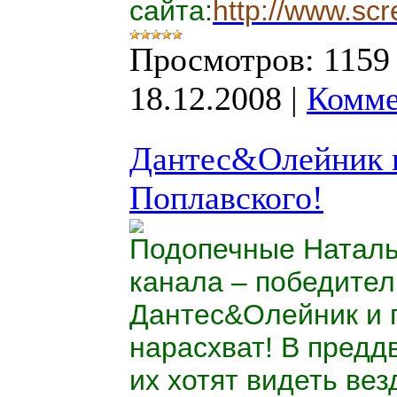
сайта:
http://www.sc
Просмотров:
1159
18.12.2008
|
Комме
Дантес&Олейник и
Поплавского!
Подопечные Наталь
канала – победител
Дантес&Олейник
и 
нарасхват! В предд
их хотят видеть вез