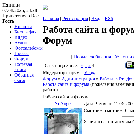
Пятница,
07.08.2026, 23.28
Приветствую Вас
Главная
|
Регистрация
|
Вход
|
RSS
Гость
Новости
Работа сайта и форум
Биография
Видео
Форум
Аудио
Фотоальбомы
Пресса
[
Новые сообщения
·
Участни
Форум
Гостевая
Страница
3
из
3
«
1
2
3
книга
Модератор форума:
Vik@
Обратная
Форум
»
Администрация
»
Работа сайта,фо
связь
Работа сайта и форума
(пожелания,замечани
работе)
Работа сайта и форума
NeAngel
Дата: Четверг, 11.06.200
Смотрим, смотрим. Спа
Я не ангел, но могу им 