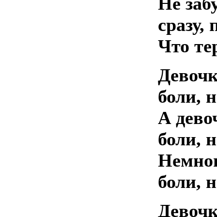
Не заб
сразу,
Что те
Девочк
боли, 
А дево
боли, 
Немног
боли, 
Девочк