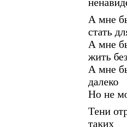
ненавиде
А мне б
стать дл
А мне б
жить без
А мне б
далеко
Но не 
Тени от
таких