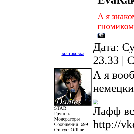
А я знак
гномиком
Дата: Су
востоковка
23.33 |
А я воо
немецкий
Лафф вс
STAR
Группа:
Модераторы
http://v
Сообщений:
699
Статус:
Offline