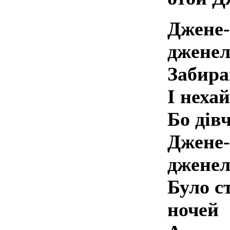
Джене-
дженел
Забира
І неха
Бо дів
Джене-
дженел
Було с
ночей