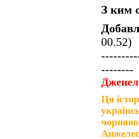
З ким 
Добавл
00.52)
---------
--------
Дженел
Ця істо
українс
чорнявог
Анжелес