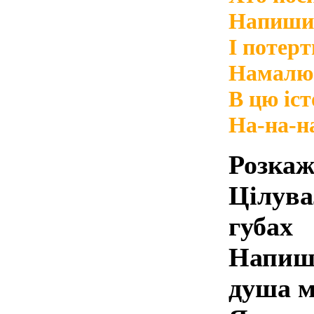
Напиши 
І потер
Намалює
В цю іст
На-на-на
Розкаж
Цілува
губах
Напиши
душа м