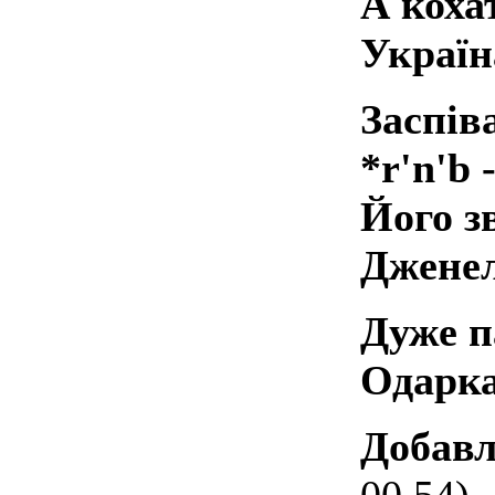
А коха
Україн
Заспів
*r'n'b 
Його з
Джене
Дуже п
Одарка
Добавл