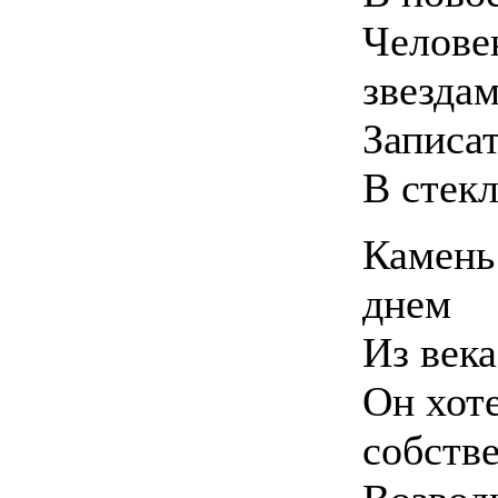
Человек
звездам
Записа
В стек
Камень 
днем
Из века
Он хоте
собств