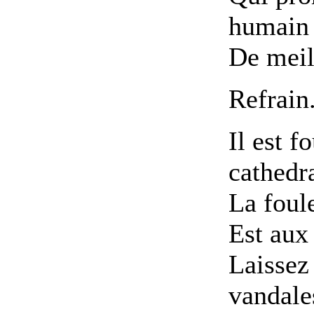
humain
De meil
Refrain
Il est f
cathedr
La foul
Est aux 
Laissez 
vandale