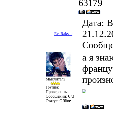
63179
Дата: В
21.12.2
EvaRakshe
Сообщ
а я зна
францу
произн
Мыслитель
Группа:
Проверенные
Сообщений:
673
Статус:
Offline