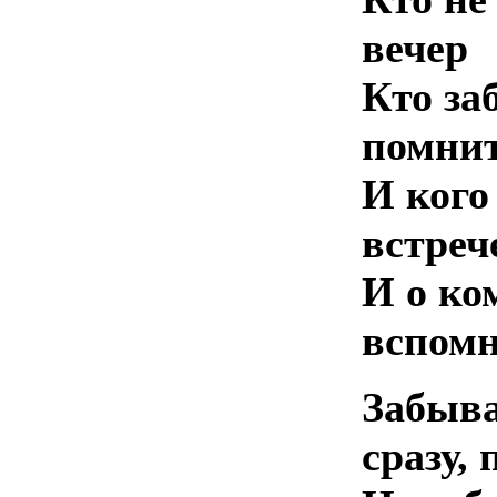
вечер
Кто за
помни
И кого
встреч
И о ко
вспом
Забыв
сразу,