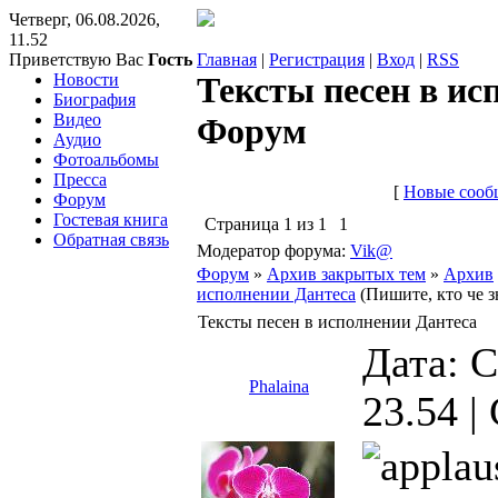
Четверг, 06.08.2026,
11.52
Приветствую Вас
Гость
Главная
|
Регистрация
|
Вход
|
RSS
Новости
Тексты песен в ис
Биография
Видео
Форум
Аудио
Фотоальбомы
Пресса
[
Новые сооб
Форум
Гостевая книга
Страница
1
из
1
1
Обратная связь
Модератор форума:
Vik@
Форум
»
Архив закрытых тем
»
Архив
исполнении Дантеса
(Пишите, кто че зн
Тексты песен в исполнении Дантеса
Дата: С
Phalaina
23.54 