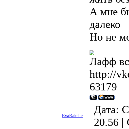
А мне б
далеко
Но не м
Лафф вс
http://v
63179
Дата: С
EvaRakshe
20.56 