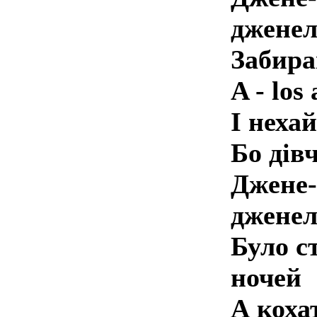
дженел
Забира
A - los
І неха
Бо дів
Джене-
дженел
Було с
ночей
А коха