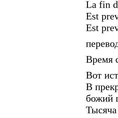
La fin 
Est pre
Est pre
перево
Время 
Вот ис
В прек
божий 
Тысяча