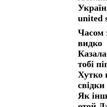
Україн
united 
Часом 
видко
Казала
тобі п
Хутко 
свідки
Як інш
отой Д