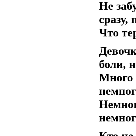
Не заб
сразу,
Что те
Девочк
боли, 
Много 
немног
Немног
немног
Кто не 