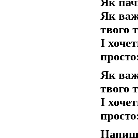
Як пач
Як важ
твого 
І хоче
просто
Як важ
твого 
І хоче
просто
Напиши