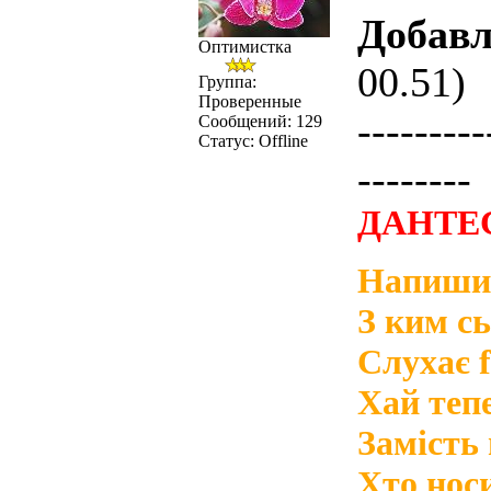
Добавл
Оптимистка
00.51)
Группа:
Проверенные
---------
Сообщений:
129
Статус:
Offline
--------
ДАНТЕС
Напиши 
З ким сь
Слухає 
Хай тепе
Замість 
Хто нос