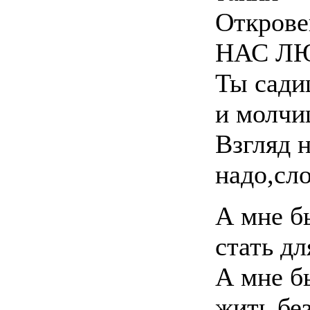
Откров
НАС Л
Ты сади
и молчи
Взгляд н
надо,сло
А мне б
стать дл
А мне б
жить без