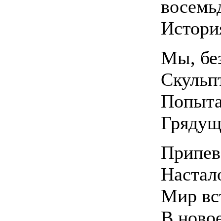
восемьд
Истори
Мы, бе
Скульп
Попыта
Грядущ
Припев
Настал
Мир вс
В ново