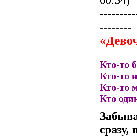
00.54)
---------
--------
«Дево
Кто-то 
Кто-то 
Кто-то м
Кто оди
Забыв
сразу,