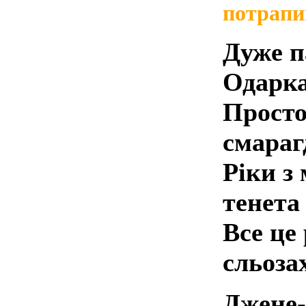
потрапи
Дуже п
Одарк
Просто
смараг
Ріки з 
тенета
Все це
сльоза
Джене-