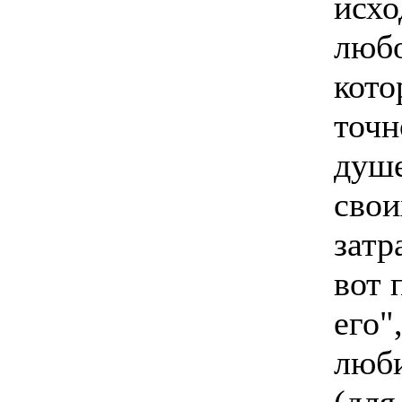
исхо
любо
кото
точн
душе
свои
затр
вот 
его"
люби