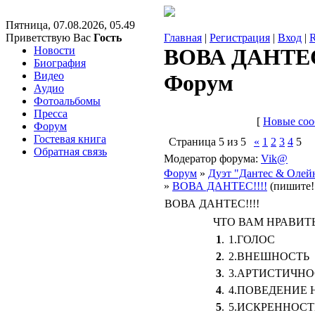
Пятница, 07.08.2026, 05.49
Приветствую Вас
Гость
Главная
|
Регистрация
|
Вход
|
Новости
ВОВА ДАНТЕС!!
Биография
Видео
Форум
Аудио
Фотоальбомы
Пресса
[
Новые со
Форум
Гостевая книга
Страница
5
из
5
«
1
2
3
4
5
Обратная связь
Модератор форума:
Vik@
Форум
»
Дуэт "Дантес & Олей
»
ВОВА ДАНТЕС!!!!
(пишите!!
ВОВА ДАНТЕС!!!!
ЧТО ВАМ НРАВИТ
1
.
1.ГОЛОС
2
.
2.ВНЕШНОСТЬ
3
.
3.АРТИСТИЧНО
4
.
4.ПОВЕДЕНИЕ 
5
.
5.ИСКРЕННОСТ