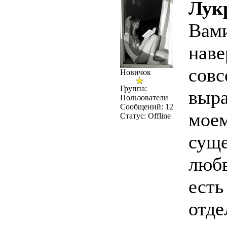
Лук
Вами
наве
совс
Новичок
Группа:
выра
Пользователи
Сообщений:
12
мое
Статус:
Offline
сущ
любв
есть
отде