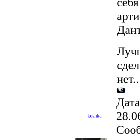
себя
арти
Дант
Лучш
сдел
нет..
Дата
28.0
koshka
Соо