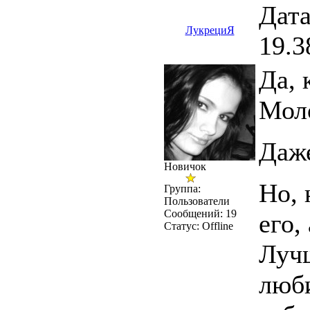
Дата
ЛукрециЯ
19.3
Да, 
Моло
Даже
Новичок
Но, 
Группа:
Пользователи
Сообщений:
19
его,
Статус:
Offline
Лучш
люби