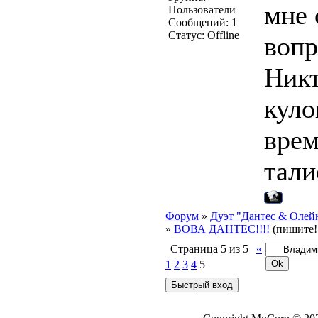
мне 
Пользователи
Сообщений:
1
Статус:
Offline
вопр
Никт
куло
врем
тали
Форум
»
Дуэт "Дантес & Олей
»
ВОВА ДАНТЕС!!!!
(пишите!!
Страница
5
из
5
«
1
2
3
4
5