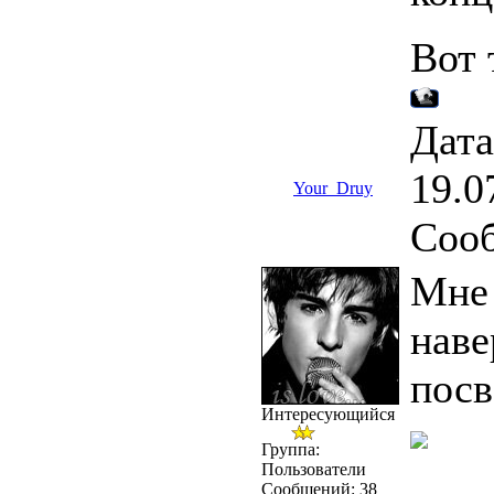
Вот 
Дата
19.0
Your_Druy
Соо
Мне 
наве
посв
Интересующийся
Группа:
Пользователи
Сообщений:
38