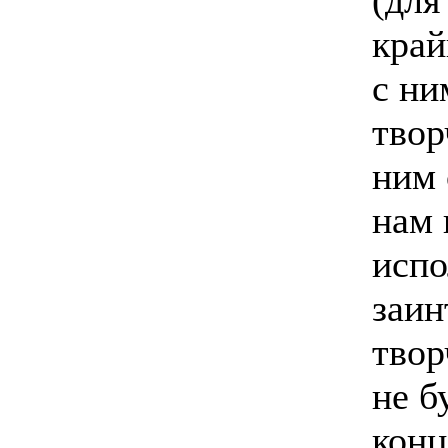
(для
край
с ни
твор
ним 
нам 
испо
заин
твор
не б
конц