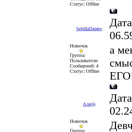
Статус:
Offline
Дата
SebillaDantes
06.5
Новичок
а ме
Группа:
смы
Пользователи
Сообщений:
4
Статус:
Offline
ЕГО!
Дата
Аля)))
02.2
Новичок
Девч
Группа: