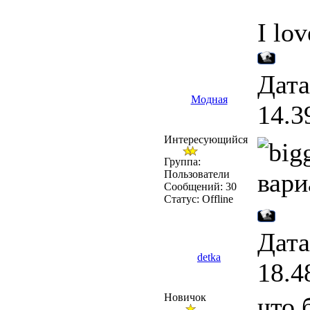
I lov
Дата
Модная
14.3
Интересующийся
Группа:
вари
Пользователи
Сообщений:
30
Статус:
Offline
Дата
detka
18.4
Новичок
что 