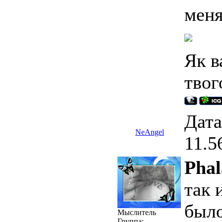
меня
Як в
твог
Дата
NeAngel
11.5
Phal
так 
было
Мыслитель
Группа: