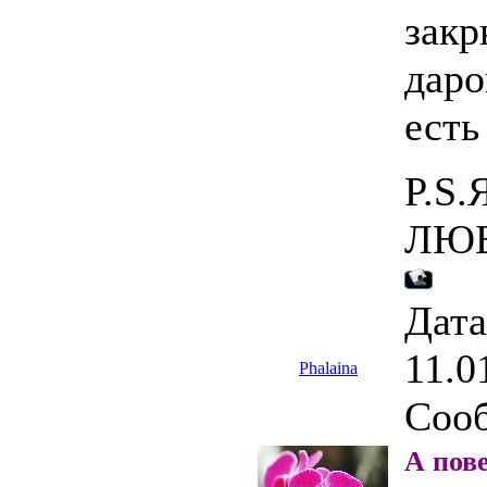
закр
даро
есть
P.S
ЛЮБ
Дата
11.0
Phalaina
Соо
А пове