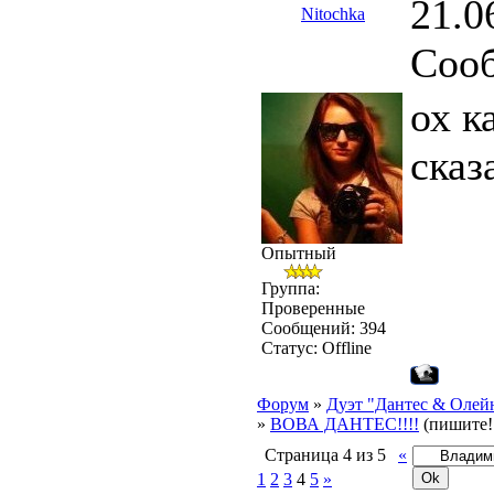
21.0
Nitochka
Соо
ох к
сказ
Опытный
Группа:
Проверенные
Сообщений:
394
Статус:
Offline
Форум
»
Дуэт "Дантес & Олей
»
ВОВА ДАНТЕС!!!!
(пишите!!
Страница
4
из
5
«
1
2
3
4
5
»