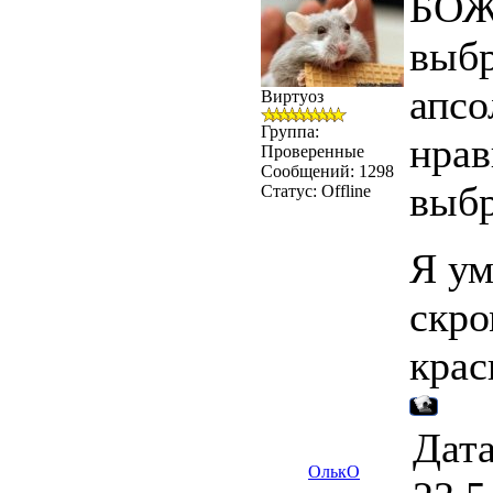
БОЖЕ
выбр
апсо
Виртуоз
Группа:
нрав
Проверенные
Сообщений:
1298
выбр
Статус:
Offline
Я ум
скро
крас
Дата
ОлькО