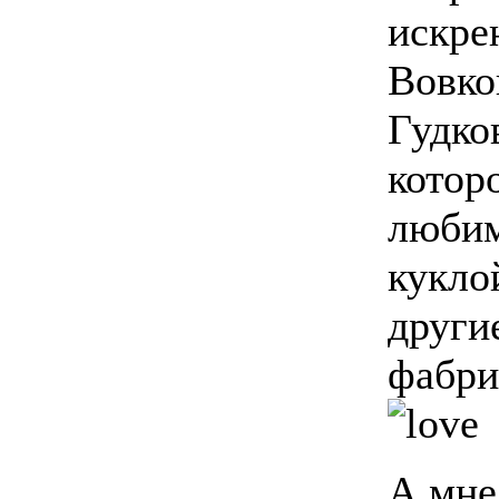
искре
Вовко
Гудко
котор
любим
кукло
други
фабрик
А мне