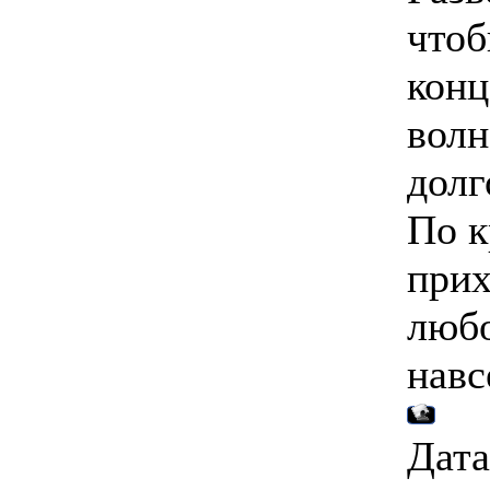
чтоб
конц
волн
долг
По к
прих
любо
навс
Дата