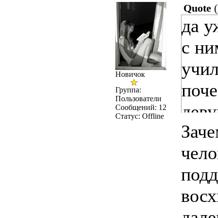
Quote
(
да у
с ни
учил
Новичок
поч
Группа:
Пользователи
деву
Сообщений:
12
Статус:
Offline
Заче
чело
подд
восх
дале