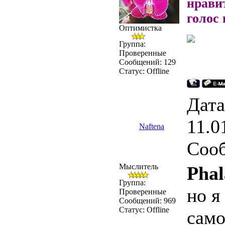
нравит
голос 
Оптимистка
Группа:
Проверенные
Сообщений:
129
Статус:
Offline
Дата
11.0
Naftena
Соо
Мыслитель
Phal
Группа:
но я
Проверенные
Сообщений:
969
Статус:
Offline
само