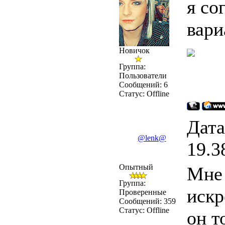
я со
вари
Новичок
Группа:
Пользователи
Сообщений:
6
Статус:
Offline
Дата
@lenk@
19.3
Опытный
Мне 
Группа:
искр
Проверенные
Сообщений:
359
Статус:
Offline
он т