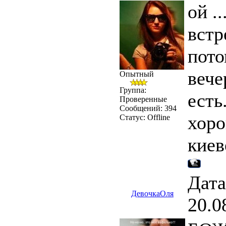
ой .
встр
пото
вече
Опытный
Группа:
есть.
Проверенные
Сообщений:
394
хоро
Статус:
Offline
киев
Дата
ДевочкаОля
20.0