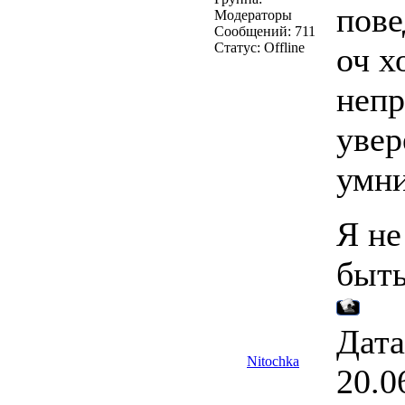
пове
Модераторы
Сообщений:
711
Статус:
Offline
оч х
непр
увер
умни
Я не
быть
Дата
Nitochka
20.0