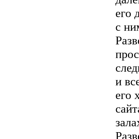
его 
с ни
Разв
прос
след
и вс
его 
сайт
зала
Разв