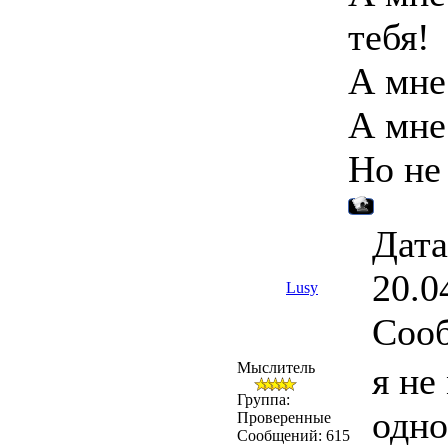
тебя!
А мне
А мне
Но не
Дата
20.0
Lusy
Соо
Мыслитель
я не
Группа:
одно
Проверенные
Сообщений:
615