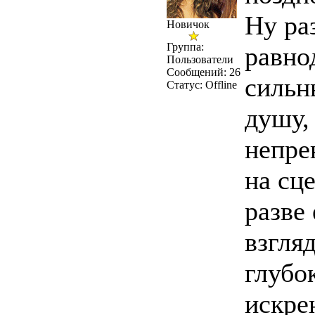
Ну ра
Новичок
Группа:
равно
Пользователи
Сообщений:
26
сильн
Статус:
Offline
душу, 
непре
на сце
разве
взгля
глубо
искрен