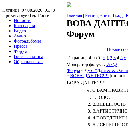
Пятница, 07.08.2026, 05.43
Приветствую Вас
Гость
Главная
|
Регистрация
|
Вход
|
Новости
ВОВА ДАНТЕС!!
Биография
Видео
Форум
Аудио
Фотоальбомы
Пресса
[
Новые со
Форум
Гостевая книга
Страница
4
из
5
«
1
2
3
4
5
»
Обратная связь
Модератор форума:
Vik@
Форум
»
Дуэт "Дантес & Олей
»
ВОВА ДАНТЕС!!!!
(пишите!!
ВОВА ДАНТЕС!!!!
ЧТО ВАМ НРАВИТ
1
.
1.ГОЛОС
2
.
2.ВНЕШНОСТЬ
3
.
3.АРТИСТИЧНО
4
.
4.ПОВЕДЕНИЕ 
5
.
5.ИСКРЕННОСТ