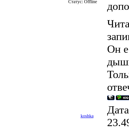
Статус:
Offline
доп
Чита
запи
Он е
дыши
Толь
отве
Дата
koshka
23.4