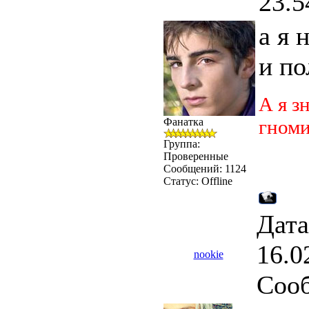
23.5
а я 
и п
А я з
Фанатка
гноми
Группа:
Проверенные
Сообщений:
1124
Статус:
Offline
Дата
16.0
nookie
Соо