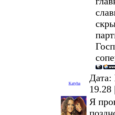
глав
слав
скры
парт
Госп
сопе
Дата:
Katyha
19.28
Я про
позд