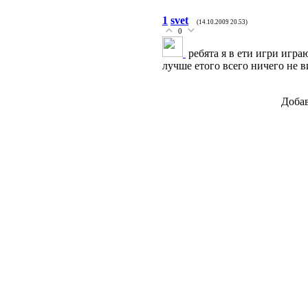
1
svet
(14.10.2009 20.53)
0
ребята я в ети игри игр
лучше етого всего ничего не в
Добав